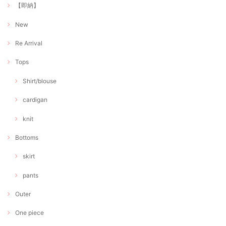
【即納】
New
Re Arrival
Tops
Shirt/blouse
cardigan
knit
Bottoms
skirt
pants
Outer
One piece