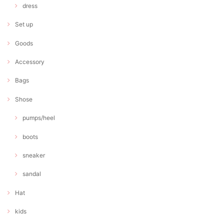
dress
Set up
Goods
Accessory
Bags
Shose
pumps/heel
boots
sneaker
sandal
Hat
kids