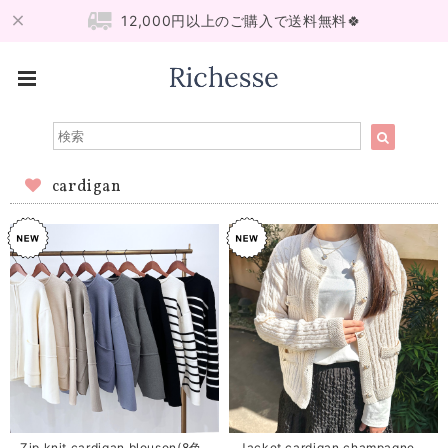
12,000円以上のご購入で送料無料🍀
cardigan
Zip knit cardigan blouson(8色
Jacket cardigan champagne