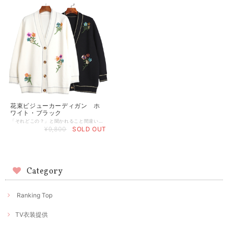
花束ビジューカーディガン ホ
ワイト・ブラック
「それどこの？」と聞かれること間違いなし！ 華やかな花束ビジューカーディガン♡ 【カラー】 ホワイト/ブラック ２色展開 【サイズ】 ワンサイズ 肩幅:40cm着丈:64cm 胸囲:102cm 袖丈:55cm 【お届けについて】 こちらの商品は海外店舗より直接発送となる為、 ご入金から通常1-2週間前後で海外より発送いたします。 ◼️注意事項 ・タイミングによっては 商品在庫切れにより 注文キャンセルとさせていただく恐れもございますので、予めご了承くださいませ。 ・こちらは輸入品となります。日本製とは検品基準が異なる為、 新品未使用品でもごくわずかな汚れや傷がある場合もございます。 ・商品の色味は、お手持ちのスマートフォンの画面によって実物と若干異なる場合がございます。 ・イメージ違いやサイズ交換等、お客さまご都合による交換、返品は対応出来かねます。 ———————————— ご購入前にこちらをお読みください →https://www.richesse-shop.jp/about ———————————— 管理番号：cd00004
¥9,800
SOLD OUT
Category
Ranking Top
TV衣装提供