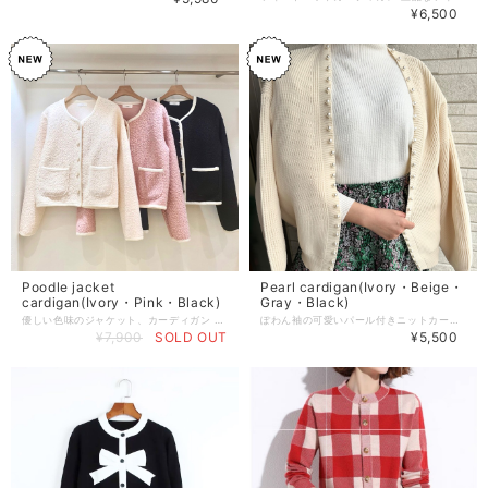
¥6,500
Poodle jacket
Pearl cardigan(Ivory・Beige・
cardigan(Ivory・Pink・Black)
Gray・Black)
優しい色味のジャケット、カーディガン ジャケットライクに着れるしっかりとした ニットカーディガンになります。 プードル風な素材も可愛い♡ 【カラー】 Ivory・Pink・Black 【サイズ】 着丈:56cm 胸囲:96cm 肩幅:38cm 【お届けについて】 こちらの商品は海外店舗より発送となる為、 ご入金から10日〜20日前後で発送致します。 ◼️注意事項 ・タイミングによっては 商品在庫切れにより 注文キャンセルとさせていただく恐れもございますので、予めご了承くださいませ。 ・こちらは輸入品となります。日本製とは検品基準が異なる為、 新品未使用品でもごくわずかな汚れや傷がある場合もございます。 ・商品の色味は、お手持ちのスマートフォンの画面によって実物と若干異なる場合がございます。 ・イメージ違いやサイズ交換等、お客さまご都合による交換、返品は対応出来かねます。 ———————————— ご購入前にこちらをお読みください →https://www.richesse-shop.jp/about ———————————— 管理番号：
ぽわん袖の可愛いパール付きニットカーディガン くっきりとした編み目のストレッチニットです。 こちら、ご自宅で手洗い可能です。 【素材・成分】 ポリエステル100% 【カラー】 Ivory・Beige・Gray・Black 【サイズ】 onesize 着丈:59cm 身幅:64cm 肩幅:64cm 袖丈:51cm 【お届けについて】 こちらの商品はご入金から3日〜5日前後で発送致します。 ◼️注意事項 ・タイミングによっては 商品在庫切れにより 注文キャンセルとさせていただく恐れもございますので、予めご了承くださいませ。 新品未使用品でもごくわずかな汚れや傷がある場合もございます。 ・商品の色味は、お手持ちのスマートフォンの画面によって実物と若干異なる場合がございます。 ・イメージ違いやサイズ交換等、お客さまご都合による交換、返品は対応出来かねます。 ———————————— ご購入前にこちらをお読みください →https://www.richesse-shop.jp/about ———————————— 管理番号：
¥7,900
SOLD OUT
¥5,500