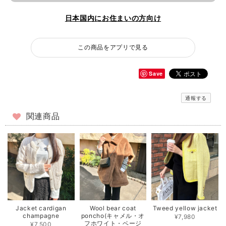
日本国内にお住まいの方向け
この商品をアプリで見る
Save
通報する
関連商品
Jacket cardigan
Wool bear coat
Tweed yellow jacket
champagne
poncho(キャメル・オ
¥7,980
フホワイト・ベージ
¥7,500