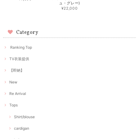
ュ・グレー)
¥22,000
Category
Ranking Top
TV衣装提供
【即納】
New
Re Arrival
Tops
Shirt/blouse
cardigan