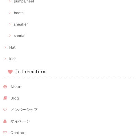
pumps/heel
boots
sneaker
sandal
Hat
kids
Information
About
Blog
メンバーシップ
マイページ
Contact