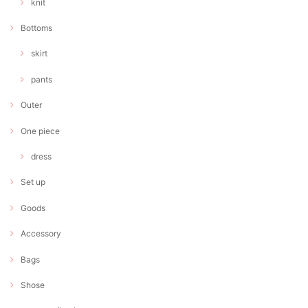
knit
Bottoms
skirt
pants
Outer
One piece
dress
Set up
Goods
Accessory
Bags
Shose