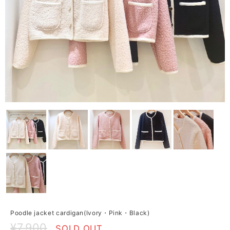
Poodle jacket cardigan(Ivory・Pink・Black)
¥7,900
SOLD OUT