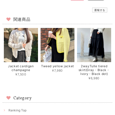
通報する
関連商品
Jacket cardigan
Tweed yellow jacket
2wayTulle tiered
champagne
skirt(Gray・Black・
¥7,980
Ivory・Black dot)
¥7,500
¥6,980
Category
Ranking Top