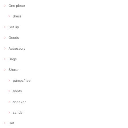
One piece
dress
Set up
Goods
Accessory
Bags
Shose
pumps/heel
boots
sneaker
sandal
Hat