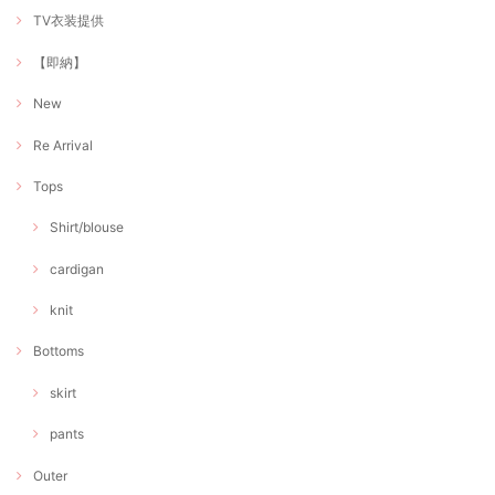
TV衣装提供
【即納】
New
Re Arrival
Tops
Shirt/blouse
cardigan
knit
Bottoms
skirt
pants
Outer