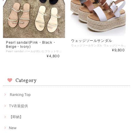
ウェッジソールサンダル
Pearl sandal(Pink・Black・
ウェッジソールサンダル ウェッジソールですが、歩きやすい ベルト付きサンダル♪ 厚底:5cm 【カラー】 Black・White・Brown 【サイズ】 ・34-22.0cm ・35-22.5cm ・36-23.0cm ・37-23.5cm ・38-24.0cm ・39-24.5cm 【お届けについて】 ※こちら箱なしでのお届けになります。 こちらの商品は海外店舗より直接発送となる為、 ご入金から1週間〜2週間前後で発送致します。 ◼️注意事項 ・タイミングによっては 商品在庫切れにより 注文キャンセルとさせていただく恐れもございますので、予めご了承くださいませ。 ・こちらは輸入品となります。日本製とは検品基準が異なる為、 新品未使用品でもごくわずかな汚れや傷がある場合もございます。 ・商品の色味は、お手持ちのスマートフォンの画面によって実物と若干異なる場合がございます。 ・イメージ違いやサイズ交換等、お客さまご都合による交換、返品は対応出来かねます。 ———————————— ご購入前にこちらをお読みください →https://www.richesse-shop.jp/about ———————————— 管理番号：sd00001
Beige・Ivory)
¥9,800
Pearl sandal パールが付いたフラットサンダル 歩きやすくて、上品なデザインです♪ 【カラー】 Pink・Black・Beige・White 【サイズ】 ・35-22.5cm ・36-23.0cm ・37-23.5cm ・38-24.0cm ・39-24.5cm 【お届けについて】 こちらの商品は海外店舗より直接発送となる為、 ご入金から10日〜20日前後で発送致します。 ◼️注意事項 ・タイミングによっては 商品在庫切れにより 注文キャンセルとさせていただく恐れもございますので、予めご了承くださいませ。 ・こちらは輸入品となります。日本製とは検品基準が異なる為、 新品未使用品でもごくわずかな汚れや傷がある場合もございます。 ・商品の色味は、お手持ちのスマートフォンの画面によって実物と若干異なる場合がございます。 ・イメージ違いやサイズ交換等、お客さまご都合による交換、返品は対応出来かねます。 ———————————— ご購入前にこちらをお読みください →https://www.richesse-shop.jp/about ———————————— 管理番号：
¥4,800
Category
Ranking Top
TV衣装提供
【即納】
New