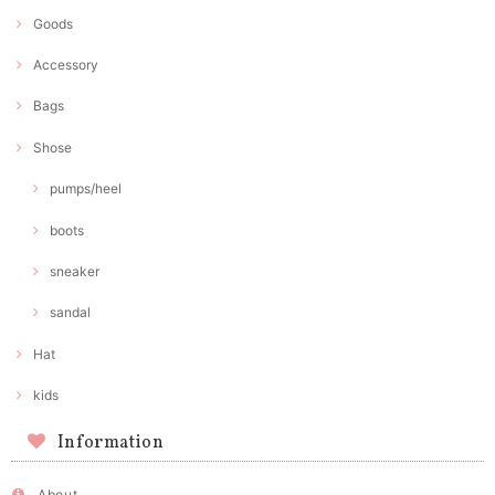
Goods
Accessory
Bags
Shose
pumps/heel
boots
sneaker
sandal
Hat
kids
Information
About