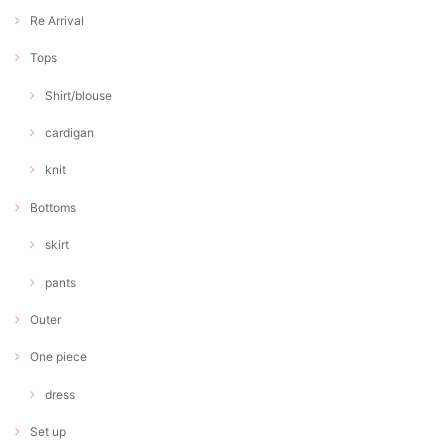
Re Arrival
Tops
Shirt/blouse
cardigan
knit
Bottoms
skirt
pants
Outer
One piece
dress
Set up