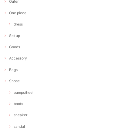
Outer
One piece
dress
Set up
Goods
Accessory
Bags
Shose
pumps/heel
boots
sneaker
sandal