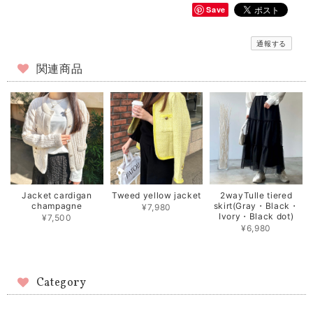
Save
通報する
関連商品
Jacket cardigan
Tweed yellow jacket
2wayTulle tiered
champagne
skirt(Gray・Black・
¥7,980
Ivory・Black dot)
¥7,500
¥6,980
Category