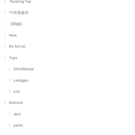
Ranking Top
TV衣装提供
【即納】
New
Re Arrival
Tops
Shirt/blouse
cardigan
knit
Bottoms
skirt
pants