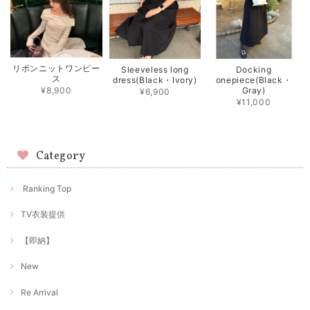
リボンニットワンピー
Sleeveless long
Docking
ス
dress(Black・Ivory)
onepiece(Black・
Gray)
¥8,900
¥6,900
¥11,000
Category
Ranking Top
TV衣装提供
【即納】
New
Re Arrival