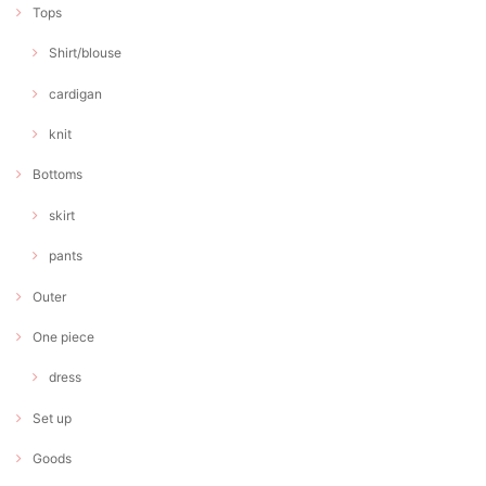
Tops
Shirt/blouse
cardigan
knit
Bottoms
skirt
pants
Outer
One piece
dress
Set up
Goods