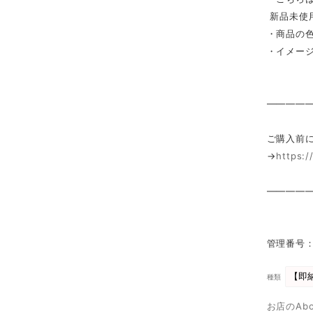
新品未使
・商品の
・イメー
————
ご購入前
→
https:
————
管理番号
種類
お店のAb