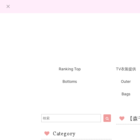
Ranking Top
TV衣装提供
Bottoms
Outer
Bags
【森千
Category