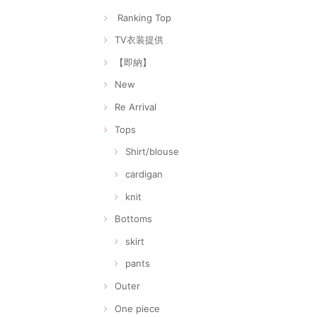
Ranking Top
TV衣装提供
【即納】
New
Re Arrival
Tops
Shirt/blouse
cardigan
knit
Bottoms
skirt
pants
Outer
One piece