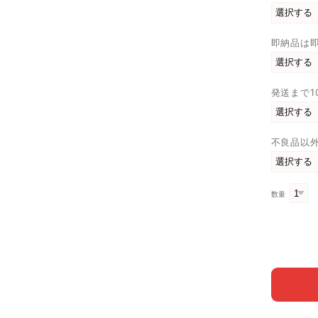
即納品は
発送まで1
不良品以
数量