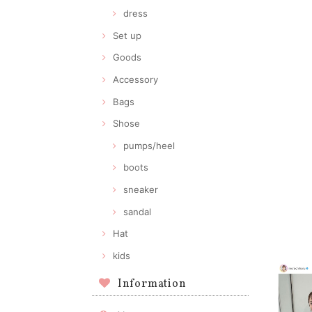
dress
Set up
Goods
Accessory
Bags
Shose
pumps/heel
boots
sneaker
sandal
Hat
kids
Information