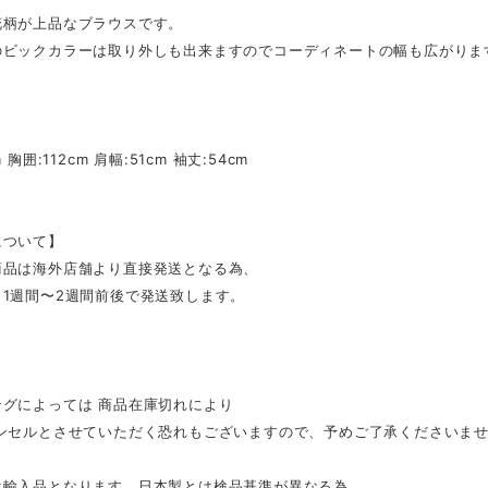
花柄が上品なブラウスです。
のビックカラーは取り外しも出来ますのでコーディネートの幅も広がりま
】
 胸囲:112cm 肩幅:51cm 袖丈:54cm
について】
商品は海外店舗より直接発送となる為、
1週間〜2週間前後で発送致します。
ングによっては 商品在庫切れにより
ンセルとさせていただく恐れもございますので、予めご了承くださいま
は輸入品となります。日本製とは検品基準が異なる為、