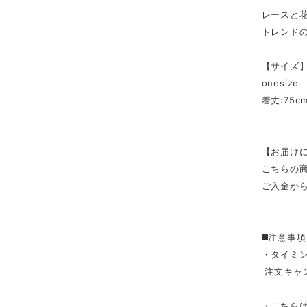
レースと
トレンド
【サイズ
onesize
着丈:75cm
【お届け
こちらの
ご入金から
◼️注意事項
・タイミ
注文キャ
・こちら