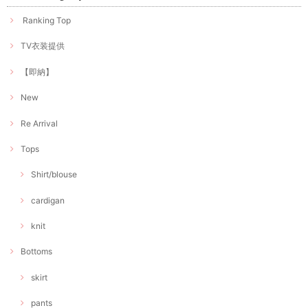
Ranking Top
TV衣装提供
【即納】
New
Re Arrival
Tops
Shirt/blouse
cardigan
knit
Bottoms
skirt
pants