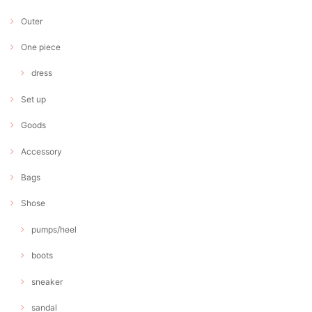
Outer
One piece
dress
Set up
Goods
Accessory
Bags
Shose
pumps/heel
boots
sneaker
sandal