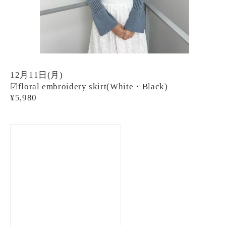
12月11日(月)
・
☑︎floral embroidery skirt(White
Black)
¥5,980