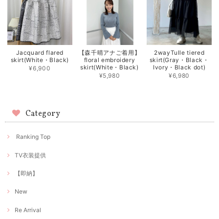
Jacquard flared
【森千晴アナご着用】
2wayTulle tiered
skirt(White・Black)
floral embroidery
skirt(Gray・Black・
skirt(White・Black)
Ivory・Black dot)
¥6,900
¥5,980
¥6,980
Category
Ranking Top
TV衣装提供
【即納】
New
Re Arrival