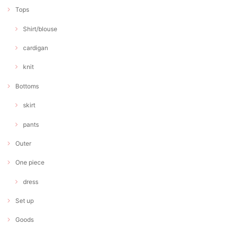
Tops
Shirt/blouse
cardigan
knit
Bottoms
skirt
pants
Outer
One piece
dress
Set up
Goods