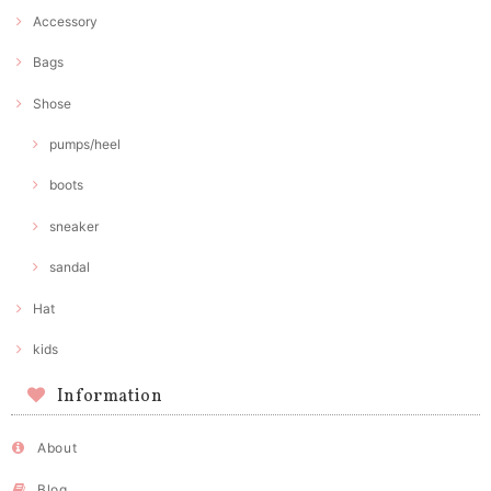
Accessory
Bags
Shose
pumps/heel
boots
sneaker
sandal
Hat
kids
Information
About
Blog