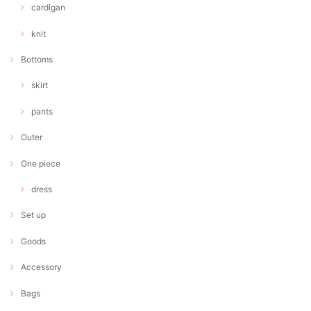
cardigan
knit
Bottoms
skirt
pants
Outer
One piece
dress
Set up
Goods
Accessory
Bags