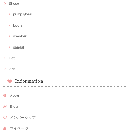
Shose
pumps/heel
boots
sneaker
sandal
Hat
kids
Information
About
Blog
メンバーシップ
マイページ