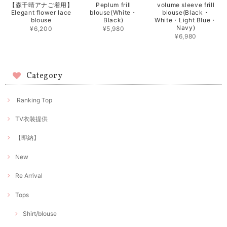
【森千晴アナご着用】
Peplum frill
volume sleeve frill
Elegant flower lace
blouse(White・
blouse(Black・
blouse
Black)
White・Light Blue・
Navy)
¥6,200
¥5,980
¥6,980
Category
Ranking Top
TV衣装提供
【即納】
New
Re Arrival
Tops
Shirt/blouse