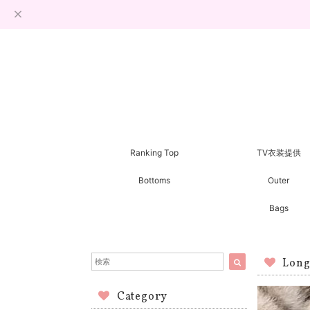
Ranking Top
TV衣装提供
Bottoms
Outer
Bags
Long
Category