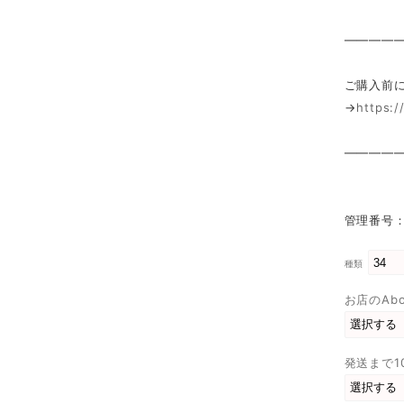
————
ご購入前
→
https:
————
管理番号：s
種類
お店のAb
発送まで1