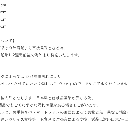
5cm
0cm
5cm
0cm
について】
商品は海外店舗より直接発送となる為、
通常1-2週間前後で海外より発送いたします。
ングによっては 商品在庫切れにより
ンセルとさせていただく恐れもございますので、予めご了承くださいま
は輸入品となります。日本製とは検品基準が異なる為、
用品でもごくわずかな汚れや傷がある場合もございます。
色味は、お手持ちのスマートフォンの画面によって実物と若干異なる場合
ジ違いやサイズ交換等、お客さまご都合による交換、返品は対応出来かね