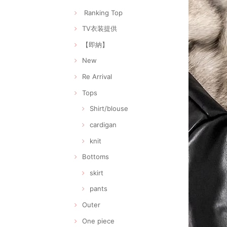
Ranking Top
TV衣装提供
【即納】
New
Re Arrival
Tops
Shirt/blouse
cardigan
knit
Bottoms
skirt
pants
Outer
One piece