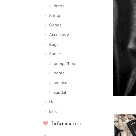
dress
Set up
Goods
Accessory
Bags
Shose
pumps/heel
boots
sneaker
sandal
Hat
kids
Information