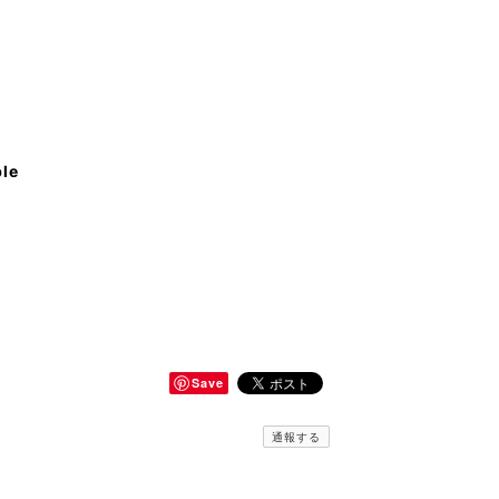
ble
Save
通報する