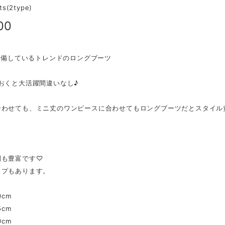
ts(2type)
00
ご準備しているトレンドのロングブーツ
おくと大活躍間違いなし♪
合わせても、ミニ丈のワンピースに合わせてもロングブーツだとスタイル
】
開も豊富です♡
イプもあります。
0cm
5cm
0cm