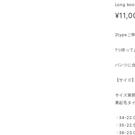
Long boo
¥11,0
2type
1つ持って
パンツに
【サイズ
サイズ展
裏起毛タ
・34-22.
・35-22.
・36-23.