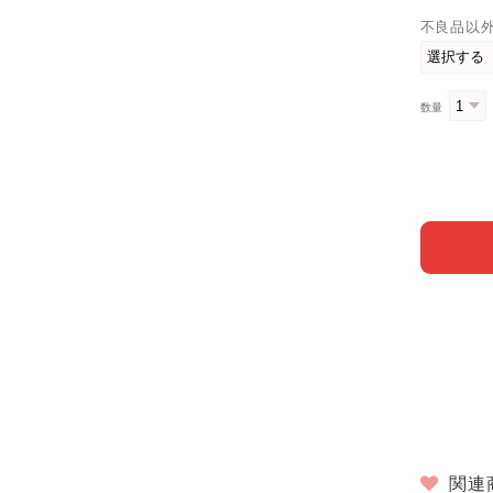
不良品以
数量
関連